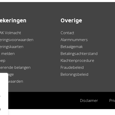
ekeringen
Overige
AK Volmacht
Contact
eringsvoorwaarden
Alarmnummers
eringskaarten
Betaalgemak
 melden
Betalingsachterstand
oep
Klachtenprocedure
cterende belangen
Fraudebeleid
bijdrage
Beloningsbeleid
 voorwaarden
r
Disclaimer
Pri
n