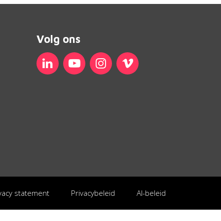
Volg ons
Linkedin
YouTube
Instagram
Vimeo
vacy statement
Privacybeleid
AI-beleid