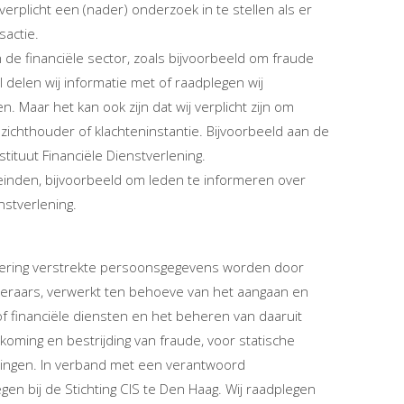
erplicht een (nader) onderzoek in te stellen als er
sactie.
e financiële sector, zoals bijvoorbeeld om fraude
 delen wij informatie met of raadplegen wij
 Maar het kan ook zijn dat wij verplicht zijn om
chthouder of klachteninstantie. Bijvoorbeeld aan de
stituut Financiële Dienstverlening.
einden, bijvoorbeeld om leden te informeren over
nstverlening.
zekering verstrekte persoonsgegevens worden door
keraars, verwerkt ten behoeve van het aangaan en
 financiële diensten en het beheren van daaruit
koming en bestrijding van fraude, voor statische
htingen. In verband met een verantwoord
en bij de Stichting CIS te Den Haag. Wij raadplegen