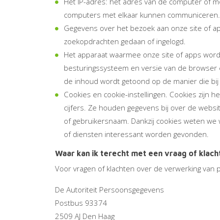
Het IP-adres: het adres van de computer of mo
computers met elkaar kunnen communiceren.
Gegevens over het bezoek aan onze site of ap
zoekopdrachten gedaan of ingelogd.
Het apparaat waarmee onze site of apps wordt 
besturingssysteem en versie van de browser er
de inhoud wordt getoond op de manier die bij 
Cookies en cookie-instellingen. Cookies zijn he
cijfers. Ze houden gegevens bij over de websi
of gebruikersnaam. Dankzij cookies weten we
of diensten interessant worden gevonden.
Waar kan ik terecht met een vraag of klach
Voor vragen of klachten over de verwerking van 
De Autoriteit Persoonsgegevens
Postbus 93374
2509 AJ Den Haag