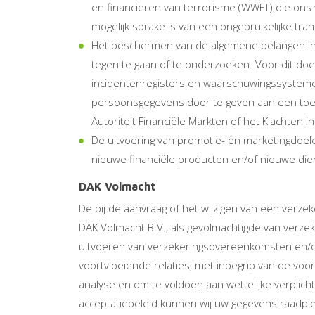
en financieren van terrorisme (WWFT) die ons v
mogelijk sprake is van een ongebruikelijke tran
Het beschermen van de algemene belangen in d
tegen te gaan of te onderzoeken. Voor dit doel
incidentenregisters en waarschuwingssystemen.
persoonsgegevens door te geven aan een toezi
Autoriteit Financiële Markten of het Klachten In
De uitvoering van promotie- en marketingdoel
nieuwe financiële producten en/of nieuwe die
DAK Volmacht
De bij de aanvraag of het wijzigen van een ver
DAK Volmacht B.V., als gevolmachtigde van verze
uitvoeren van verzekeringsovereenkomsten en/of
voortvloeiende relaties, met inbegrip van de voor
analyse en om te voldoen aan wettelijke verplic
acceptatiebeleid kunnen wij uw gegevens raadpleg