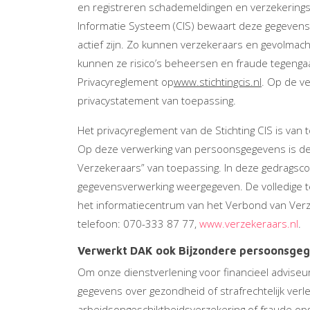
en registreren schademeldingen en verzekeringsg
Informatie Systeem (CIS) bewaart deze gegevens
actief zijn. Zo kunnen verzekeraars en gevolmac
kunnen ze risico’s beheersen en fraude tegengaan
Privacyreglement op
www.stichtingcis.nl
. Op de v
privacystatement van toepassing.
Het privacyreglement van de Stichting CIS is van 
Op deze verwerking van persoonsgegevens is d
Verzekeraars” van toepassing. In deze gedragsco
gegevensverwerking weergegeven. De volledige t
het informatiecentrum van het Verbond van Ver
telefoon: 070-333 87 77,
www.verzekeraars.nl
.
Verwerkt DAK ook Bijzondere persoonsge
Om onze dienstverlening voor financieel adviseu
gegevens over gezondheid of strafrechtelijk verl
arbeidsongeschiktheidsverzekering of fraude op