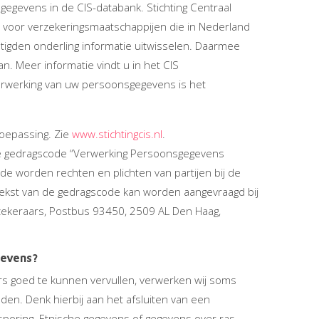
egevens in de CIS-databank. Stichting Centraal
 voor verzekeringsmaatschappijen die in Nederland
htigden onderling informatie uitwisselen. Daarmee
. Meer informatie vindt u in het CIS
erwerking van uw persoonsgegevens is het
toepassing. Zie
www.stichtingcis.nl
.
e gedragscode “Verwerking Persoonsgegevens
de worden rechten en plichten van partijen bij de
ekst van de gedragscode kan worden aangevraagd bij
zekeraars, Postbus 93450, 2509 AL Den Haag,
gevens?
rs goed te kunnen vervullen, verwerken wij soms
eden. Denk hierbij aan het afsluiten van een
sporing. Etnische gegevens of gegevens over ras