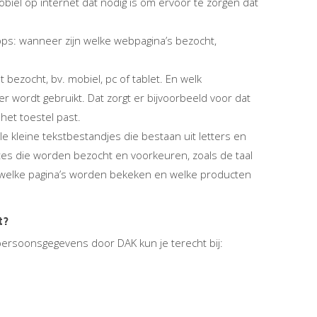
biel op internet dat nodig is om ervoor te zorgen dat
ps: wanneer zijn welke webpagina’s bezocht,
bezocht, bv. mobiel, pc of tablet. En welk
 wordt gebruikt. Dat zorgt er bijvoorbeeld voor dat
het toestel past.
le kleine tekstbestandjes die bestaan uit letters en
tes die worden bezocht en voorkeuren, zoals de taal
 welke pagina’s worden bekeken en welke producten
t?
persoonsgegevens door DAK kun je terecht bij: