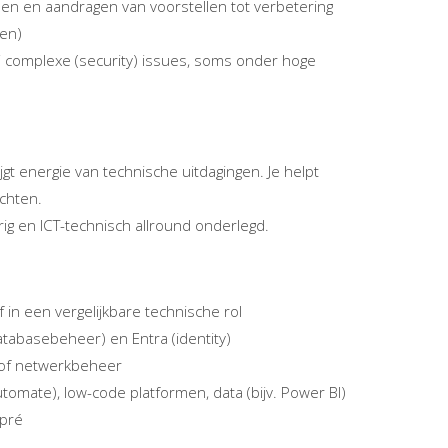
men en aandragen van voorstellen tot verbetering
ken)
j complexe (security) issues, soms onder hoge
jgt energie van technische uitdagingen. Je helpt
ichten.
rig en ICT-technisch allround onderlegd.
in een vergelijkbare technische rol
atabasebeheer) en Entra (identity)
n/of netwerkbeheer
utomate), low-code platformen, data (bijv. Power BI)
 pré