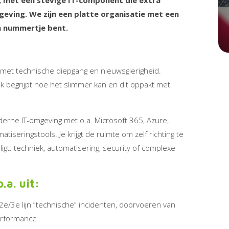
, met een stevige IT-component die extra
geving. We zijn een platte organisatie met een
en nummertje bent.
 met technische diepgang en nieuwsgierigheid.
ok begrijpt hoe het slimmer kan en dit oppakt met
rne IT-omgeving met o.a. Microsoft 365, Azure,
iseringstools. Je krijgt de ruimte om zelf richting te
 ligt: techniek, automatisering, security of complexe
a. uit:
e/3e lijn “technische” incidenten, doorvoeren van
performance