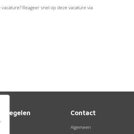
e vacature? Reageer snel op deze vacature via
ct regelen
Contact
r
rden
Algemeen