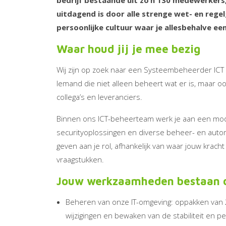
bedrijf bestaande uit zo’n 130 medewerkers
uitdagend is door alle strenge wet- en regel
persoonlijke cultuur waar je allesbehalve e
Waar houd jij je mee bezig
Wij zijn op zoek naar een Systeembeheerder ICT
Iemand die niet alleen beheert wat er is, maar o
collega’s en leveranciers.
Binnen ons ICT-beheerteam werk je aan een mode
securityoplossingen en diverse beheer- en automat
geven aan je rol, afhankelijk van waar jouw kracht
vraagstukken.
Jouw werkzaamheden bestaan o.
Beheren van onze IT-omgeving: oppakken van 2
wijzigingen en bewaken van de stabiliteit en 