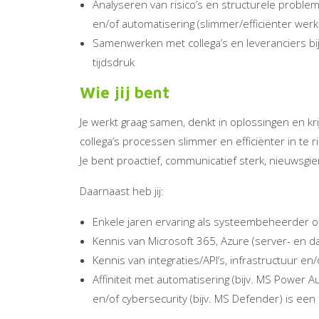
Analyseren van risico’s en structurele proble
en/of automatisering (slimmer/efficiënter wer
Samenwerken met collega’s en leveranciers bi
tijdsdruk
Wie jij bent
Je werkt graag samen, denkt in oplossingen en kri
collega’s processen slimmer en efficiënter in te r
Je bent proactief, communicatief sterk, nieuwsgie
Daarnaast heb jij:
Enkele jaren ervaring als systeembeheerder of 
Kennis van Microsoft 365, Azure (server- en d
Kennis van integraties/API’s, infrastructuur e
Affiniteit met automatisering (bijv. MS Power A
en/of cybersecurity (bijv. MS Defender) is een