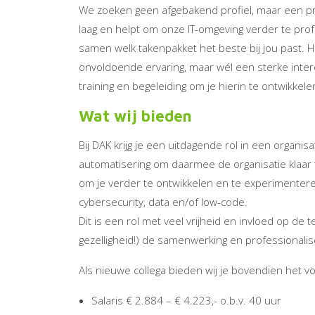
We zoeken geen afgebakend profiel, maar een pr
laag en helpt om onze IT-omgeving verder te pro
samen welk takenpakket het beste bij jou past.
onvoldoende ervaring, maar wél een sterke intere
training en begeleiding om je hierin te ontwikkele
Wat wij bieden
Bij DAK krijg je een uitdagende rol in een organisa
automatisering om daarmee de organisatie klaar te
om je verder te ontwikkelen en te experimentere
cybersecurity, data en/of low-code.
Dit is een rol met veel vrijheid en invloed op de
gezelligheid!) de samenwerking en professionalise
Als nieuwe collega bieden wij je bovendien het v
Salaris € 2.884 – € 4.223,- o.b.v. 40 uur