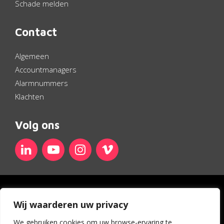
Schade melden
Contact
Algemeen
Accountmanagers
Alarmnummers
Klachten
Volg ons
Linkedin
YouTube
Instagram
Vimeo
Disclaimer
Wij waarderen uw privacy
Privacy statement
Privacybeleid
We gebruiken cookies om uw browse-ervaring te