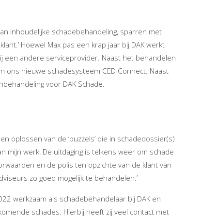
 van inhoudelijke schadebehandeling, sparren met
klant.’ Hoewel Max pas een krap jaar bij DAK werkt
n bij een andere serviceprovider. Naast het behandelen
n van ons nieuwe schadesysteem CED Connect. Naast
enbehandeling voor DAK Schade.
n en oplossen van de ‘puzzels’ die in schadedossier(s)
an mijn werk! De uitdaging is telkens weer om schade
rwaarden en de polis ten opzichte van de klant van
viseurs zo goed mogelijk te behandelen.’
 2022 werkzaam als schadebehandelaar bij DAK en
komende schades. Hierbij heeft zij veel contact met