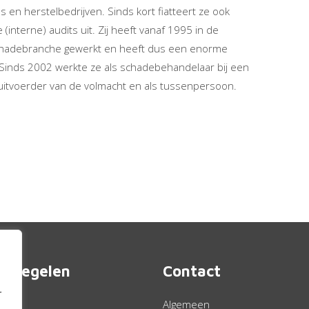
 en herstelbedrijven. Sinds kort fiatteert ze ook
(interne) audits uit. Zij heeft vanaf 1995 in de
chadebranche gewerkt en heeft dus een enorme
 Sinds 2002 werkte ze als schadebehandelaar bij een
 uitvoerder van de volmacht en als tussenpersoon.
ct regelen
Contact
r
rden
Algemeen