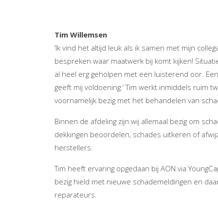
Tim Willemsen
‘Ik vind het altijd leuk als ik samen met mijn col
bespreken waar maatwerk bij komt kijken! Situatie
al heel erg geholpen met een luisterend oor. Een
geeft mij voldoening.’ Tim werkt inmiddels ruim tw
voornamelijk bezig met het behandelen van scha
Binnen de afdeling zijn wij allemaal bezig om scha
dekkingen beoordelen, schades uitkeren of afwij
herstellers.
Tim heeft ervaring opgedaan bij AON via YoungCapi
bezig hield met nieuwe schademeldingen en daar
reparateurs.