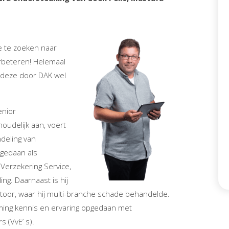
e te zoeken naar
rbeteren! Helemaal
 deze door DAK wel
enior
oudelijk aan, voert
deling van
pgedaan als
Verzekering Service,
ing. Daarnaast is hij
toor, waar hij multi-branche schade behandelde.
ming kennis en ervaring opgedaan met
 (VvE’ s).