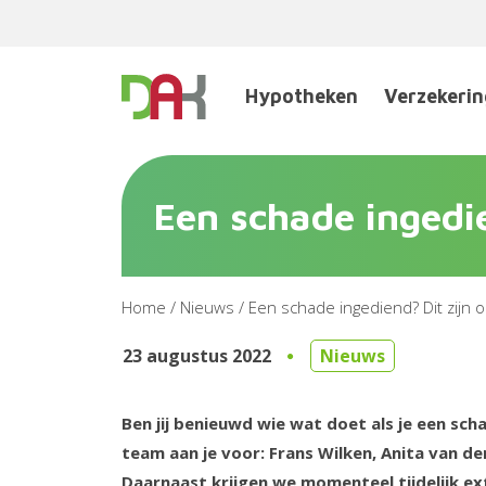
Hypotheken
Verzekeri
Een schade ingedie
Home
/
Nieuws
/
Een schade ingediend? Dit zijn 
23 augustus 2022
Nieuws
Ben jij benieuwd wie wat doet als je een sch
team aan je voor: Frans Wilken, Anita van d
Daarnaast krijgen we momenteel tijdelijk ex