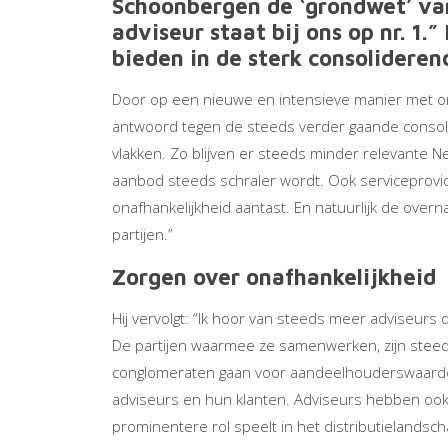
Schoonbergen de ‘grondwet’ van
adviseur staat bij ons op nr. 1
bieden in de sterk consolidere
Door op een nieuwe en intensieve manier met 
antwoord tegen de steeds verder gaande consoli
vlakken. Zo blijven er steeds minder relevante 
aanbod steeds schraler wordt. Ook serviceprov
onafhankelijkheid aantast. En natuurlijk de over
partijen.”
Zorgen over onafhankelijkheid
Hij vervolgt: “Ik hoor van steeds meer adviseurs 
De partijen waarmee ze samenwerken, zijn steed
conglomeraten gaan voor aandeelhouderswaarde. Zi
adviseurs en hun klanten. Adviseurs hebben ook
prominentere rol speelt in het distributielands