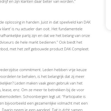
edrijf en zijn klanten daar beter van worden.”
de oplossing in handen. Juist in dat speelveld kan DAK
klant’ is nu actueler dan ooit. Het fundamentele
nafhankelijke partij zijn en dat we het belang van onze
dviseurs de hele markt bedienen.” Ook biedt het
 aanbod, met het zelf gebouwde product DAK Compleet.
r wederzijdse commitment. Leden hebben vrije keuze
oordelen te behalen, is het belangrijk dat zij meer
kkelijker? Leden maken vaak geen gebruik van het
 lease, enz. Om ze meer te betrekken bij de voor
tiemodellen. Schoonbergen legt uit: “Participatie is
n bijvoorbeeld een gezamenlijke volmacht met een
 Daarin neem je een aandeel. Dat is écht samen