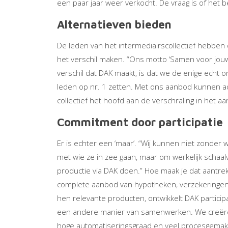
een paar jaar weer verkocht. De vraag is of het b
Alternatieven bieden
De leden van het intermediairscollectief hebben 
het verschil maken. “Ons motto ‘Samen voor jouw 
verschil dat DAK maakt, is dat we de enige echt o
leden op nr. 1 zetten. Met ons aanbod kunnen a
collectief het hoofd aan de verschraling in het
Commitment door participatie
Er is echter een ‘maar’. “Wij kunnen niet zonde
met wie ze in zee gaan, maar om werkelijk schaalv
productie via DAK doen.” Hoe maak je dat aantre
complete aanbod van hypotheken, verzekeringen,
hen relevante producten, ontwikkelt DAK participa
een andere manier van samenwerken. We creëre
hoge automatiseringsgraad en veel procesgemak.